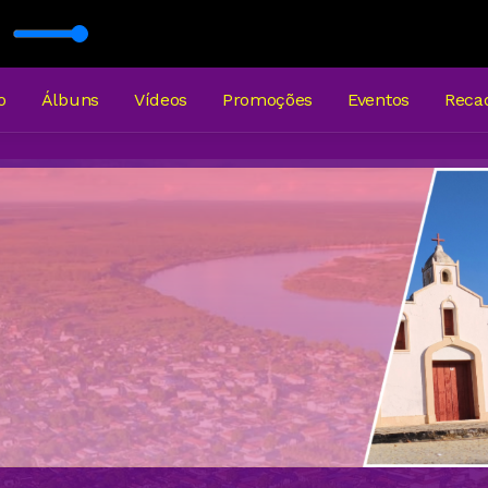
rone
udu França
o
Álbuns
Vídeos
Promoções
Eventos
Reca