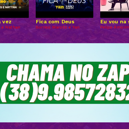
a vez
Fica com Deus
Eu vou na 
 e Nathan
Sorriso Maroto e Yan