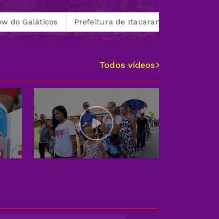
s
Prefeitura de Itacarambi apresenta plano de aplica
Todos vídeos