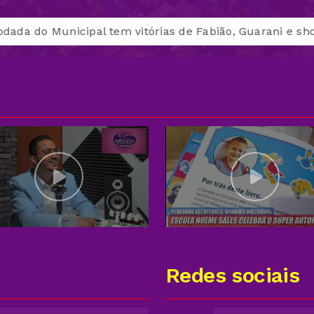
pal tem vitórias de Fabião, Guarani e show do Galático
Redes sociais