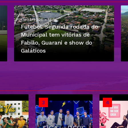
13/04/2026 • 14:14
Futebol: Segunda rodada do
Municipal tem vitórias de
Fabião, Guarani e show do
Galáticos
3
4