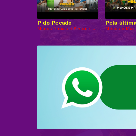
P do Pecado
Pela últim
Menos é mais e Simone Mendes
Menos é Mais