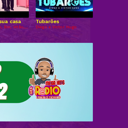
sua casa
Tubarões
Felipe Amorim, Bin, Vitão, Malibu
Diego e Victor Hugo