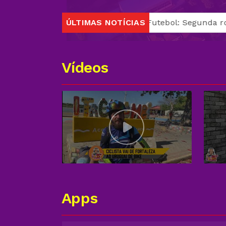
po B do Municipal
ÚLTIMAS NOTÍCIAS
Futebol: Segunda rodada do Munici
Vídeos
Apps